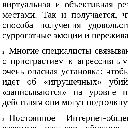
виртуальная и объективная ре
местами. Так и получается, 
способа получения удовольс
суррогатные эмоции и пережива
Многие специалисты связыва
2.​
с при​страстием к агрессивн
очень опасная уста​новка: чтоб
идет об «игрушечных» убий​
«записываются» на уровне п
действиям они могут подтолкнут
Постоянное Интернет-общ
3.​