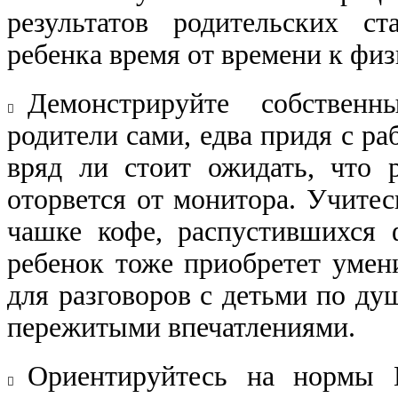
результатов роди​тельских с
ребенка время от времени к физ
Демонстрируйте собствен
​
родители сами, едва придя с ра
вряд ли стоит ожидать, что 
оторвется от монитора. Учитесь
чашке кофе, распустившихся 
ребенок тоже приобретет умен
для разго​воров с детьми по ду
пережитыми впечатле​ниями.
Ориентируйтесь на нормы М
​