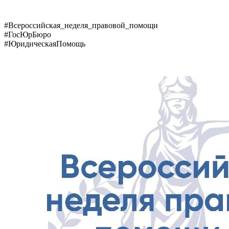
#Всероссийская_неделя_правовой_помощи
#ГосЮрБюро
#ЮридическаяПомощь