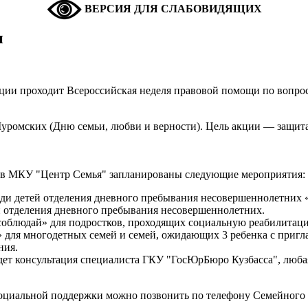
ВЕРСИЯ ДЛЯ СЛАБОВИДЯЩИХ
и
рации проходит Всероссийская неделя правовой помощи по вопро
ромских (Дню семьи, любви и верности). Цель акции — защита 
 в МКУ "Центр Семья" запланированы следующие мероприятия:
среди детей отделения дневного пребывания несовершеннолетних 
ей отделения дневного пребывания несовершеннолетних.
 соблюдай» для подростков, проходящих социальную реабилитац
ая» для многодетных семей и семей, ожидающих 3 ребенка с при
ния.
дет консультация специалиста ГКУ "ГосЮрБюро Кузбасса", любая
оциальной поддержки можно позвонить по телефону Семейного