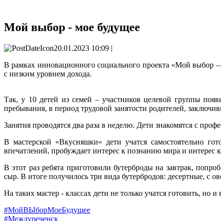
Мой выбор - мое будущее
20.01.2023 10:09 |
В рамках инновационного социального проекта «Мой выбор —
с низким уровнем дохода.
Так, у 10 детей из семей – участников целевой группы поя
пребывания, в период трудовой занятости родителей, заключив
Занятия проводятся два раза в неделю. Дети знакомятся с проф
В мастерской «Вкусняшки» дети учатся самостоятельно гот
впечатлений, пробуждает интерес к познанию мира и интерес 
В этот раз ребята приготовили бутерброды на завтрак, попро
сыр. В итоге получилось три вида бутербродов: десертные, с о
На таких мастер - классах дети не только учатся готовить, но и
#МойВЫборМоеБудущее
#Междуреченск