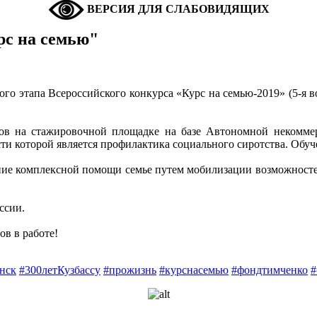
ВЕРСИЯ ДЛЯ СЛАБОВИДЯЩИХ
рс на семью"
о этапа Всероссийского конкурса «Курс на семью-2019» (5-я в
ов на стажировочной площадке на базе Автономной некоммер
ти которой является профилактика социального сиротства. Обуч
ание комплексной помощи семье путем мобилизации возможностей
ссии.
в в работе!
нск
#300летКузбассу
#прожизнь
#курснасемью
#фондтимченко
#