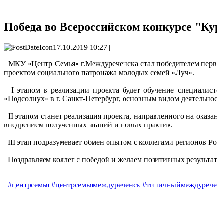
Победа во Всероссийском конкурсе "Ку
17.10.2019 10:27 |
МКУ «Центр Семья» г.Междуреченска стал победителем первог
проектом социального патронажа молодых семей «Луч».
I этапом в реализации проекта будет обучение специалист
«Подсолнух» в г. Санкт-Петербург, основным видом деятельнос
II этапом станет реализация проекта, направленного на оказ
внедрением полученных знаний и новых практик.
III этап подразумевает обмен опытом с коллегами регионов Ро
Поздравляем коллег с победой и желаем позитивных результато
#центрсемья
#центрсемьямеждуреченск
#типичныймеждурече