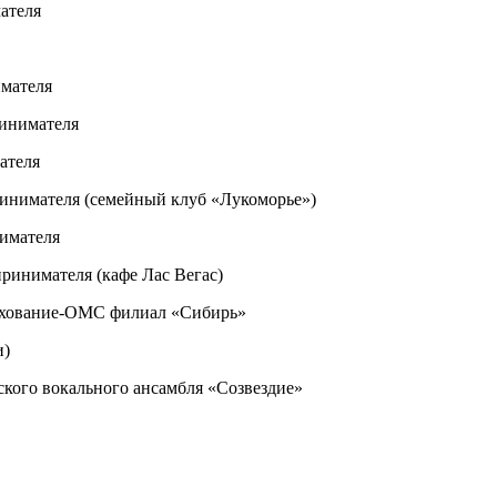
ателя
мателя
ринимателя
ателя
инимателя (семейный клуб «Лукоморье»)
имателя
ринимателя (кафе Лас Вегас)
рахование-ОМС филиал «Сибирь»
и)
ского вокального ансамбля «Созвездие»