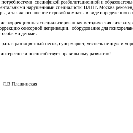
 потребностями, спецификой реабилитационной и образовательн
 ментальными нарушениями специалисты ЦЛП г. Москва рекомен
ры, а так же оснащение игровой комнаты в виде определенного
ие: коррекционная специализированная методическая литератур
оррекцию сенсорной депривации, оборудование для психорелак
с особыми детьми.
играть в разноцветный песок, супермаркет, «испечь пиццу» и «п
, интереснее и поспособствует правильному развитию!
.В.Плащинская